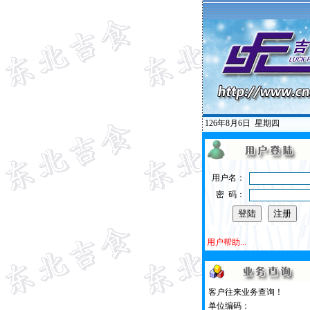
126年8月6日
星期四
用户名：
密 码：
用户帮助...
客户往来业务查询！
单位编码：