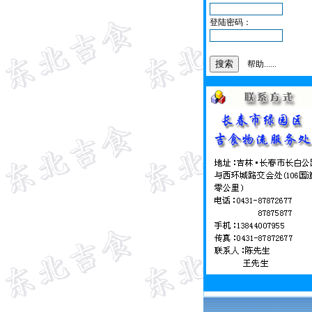
登陆密码：
帮助......