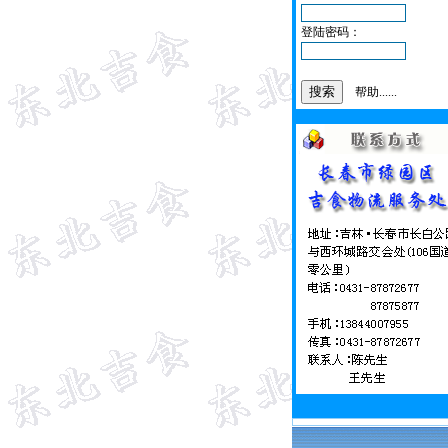
登陆密码：
帮助......