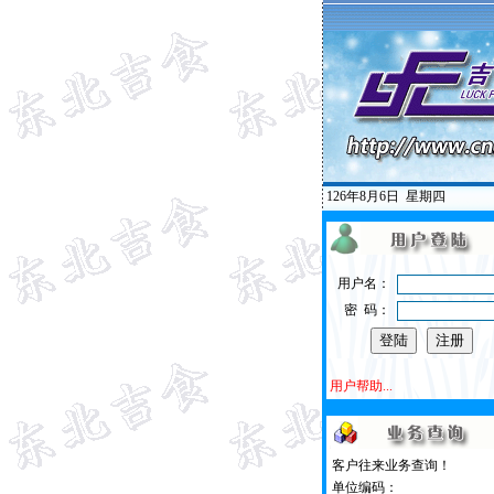
126年8月6日
星期四
用户名：
密 码：
用户帮助...
客户往来业务查询！
单位编码：