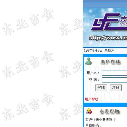
126年8月8日
星期六
用户名：
密 码：
用户帮助...
客户往来业务查询！
单位编码：