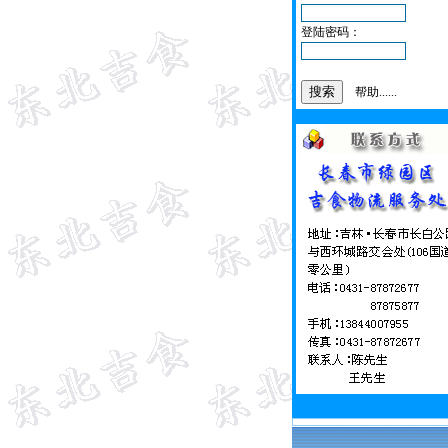
登陆密码：
帮助......