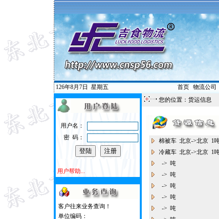
126年8月7日
星期五
首页
|
物流公司
您的位置：
货运信息
用户名：
密 码：
棉被车 北京->北京 
冷藏车 北京->北京 
-> 吨
用户帮助...
-> 吨
-> 吨
-> 吨
客户往来业务查询！
-> 吨
单位编码：